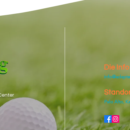
Die Info
info@adapt
Standor
 Center
Palo Alto, Ka