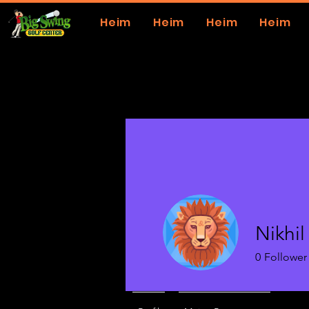
Heim
Heim
Heim
Heim
Nikhil
0
Follower