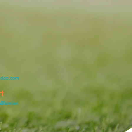
edco.com
t
lifornien